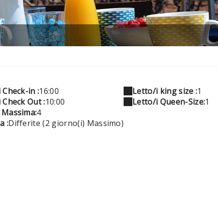
 Check-in :
16:00
Letto/i king size :
1
i Check Out :
10:00
Letto/i Queen-Size:
1
 Massima:
4
a :
Differite (2 giorno(i) Massimo)