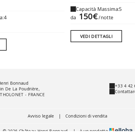
Capacità Massima:5
150€
a:4
da
/notte
VEDI DETTAGLI
Henri Bonnaud
+33 4 42 
n De La Poudrière,
Contattar
 THOLONET - FRANCE
Avviso legale
|
Condizioni di vendita
© 2026 Château Henri Bonnaud
|
è un prodotto