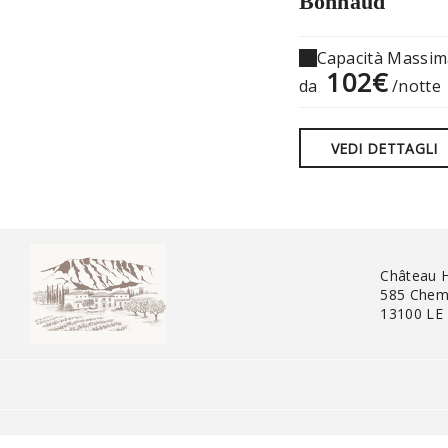
Bonnaud
Capacità Massim
102€
da
/notte
VEDI DETTAGLI
Château 
585 Chemi
13100 LE