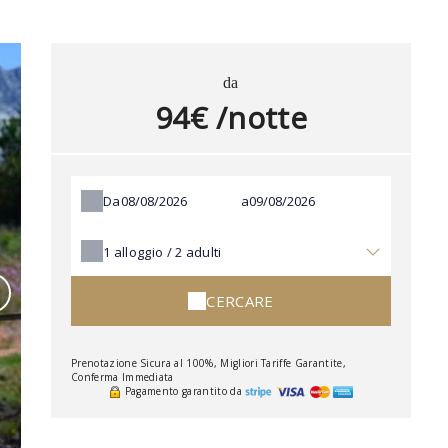
da
94€ /notte
Da
a
1
alloggio /
2
adulti
CERCARE
Prenotazione Sicura al 100%, Migliori Tariffe Garantite,
Conferma Immediata
Pagamento garantito da